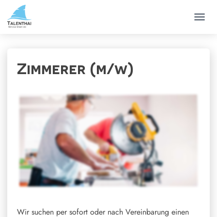
T
O
G
G
L
Zimmerer (m/w)
E
N
A
V
I
G
A
T
I
O
N
Wir suchen per sofort oder nach Vereinbarung einen