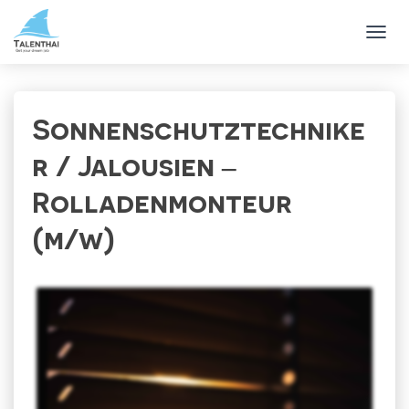
T
O
G
G
L
Sonnenschutztechnike
E
N
r / Jalousien –
A
V
Rolladenmonteur
I
G
(m/w)
A
T
I
O
N