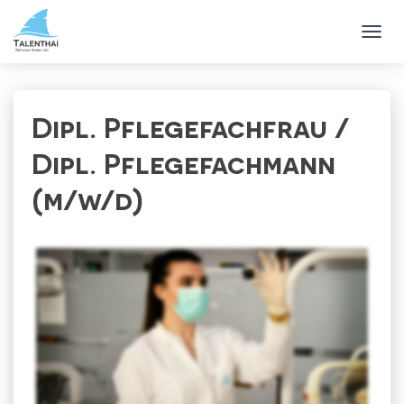
T
O
G
G
L
Dipl. Pflegefachfrau /
E
N
Dipl. Pflegefachmann
A
V
(m/w/d)
I
G
A
T
I
O
N